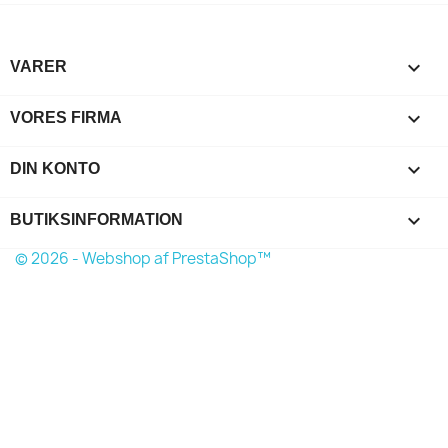

VARER

VORES FIRMA

DIN KONTO
keyboard_arrow_down
BUTIKSINFORMATION
© 2026 - Webshop af PrestaShop™