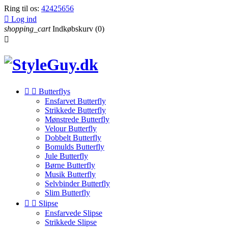
Ring til os:
42425656

Log ind
shopping_cart
Indkøbskurv
(0)



Butterflys
Ensfarvet Butterfly
Strikkede Butterfly
Mønstrede Butterfly
Velour Butterfly
Dobbelt Butterfly
Bomulds Butterfly
Jule Butterfly
Børne Butterfly
Musik Butterfly
Selvbinder Butterfly
Slim Butterfly


Slipse
Ensfarvede Slipse
Strikkede Slipse