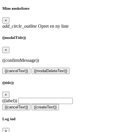
Mine ønskelister
×
add_circle_outline
Opret en ny liste
((modalTitle))
×
((confirmMessage))
((cancelText))
((modalDeleteText))
((title))
×
((label))
((cancelText))
((createText))
Log ind
×