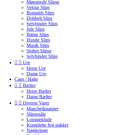
Mønstrede Slipse
Velour Slips
Bomulds Slips
Dobbelt Slips
Selvbinder Slips
Jule Slips
Børne Slips
Hunde Slips
Musik Slips
Stribet Slipse
Selvbinder Slips


Ure
Herre Ure
Dame Ure
Caps / Hatte


Bælter
Herre Bælter
Dame Bælter


Diverse Varer
Manchetknapper
Slipsenåle
Lommeklude
Komplette fest pakker
Nøgleringe