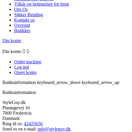
Vilkår og betingelser for brug
Om Os
Sikker Betaling
Kontakt os
Oversigt
Butikker
Din konto
Din konto


Order tracking
Log ind
Opret konto
Butiksinformation
keyboard_arrow_down
keyboard_arrow_up
Butiksinformation
StyleGuy.dk
Plantagevej 16
7000 Fredericia
Danmark
Ring til os:
42425656
Send os en e-mail:
info@styleguy.dk