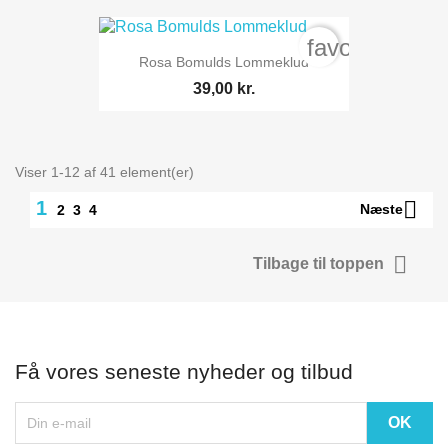
favorite_bord
Rosa Bomulds Lommeklud
39,00 kr.
Viser 1-12 af 41 element(er)

1
Næste
2
3
4

Tilbage til toppen
Få vores seneste nyheder og tilbud