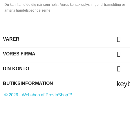
Du kan framelde dig når som helst. Vores kontaktoplysninger til framelding er
anført i handelsbetingelserne.

VARER

VORES FIRMA

DIN KONTO
key
BUTIKSINFORMATION
© 2026 - Webshop af PrestaShop™