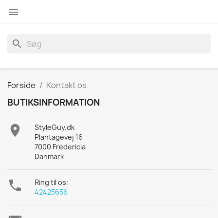

search
Forside
Kontakt os
BUTIKSINFORMATION

StyleGuy.dk
Plantagevej 16
7000 Fredericia
Danmark

Ring til os:
42425656