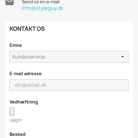

Send os en e-mail:
info@styleguy.dk
KONTAKT OS
Emne
E-mail adresse
Vedhæftning
valgfri
Besked