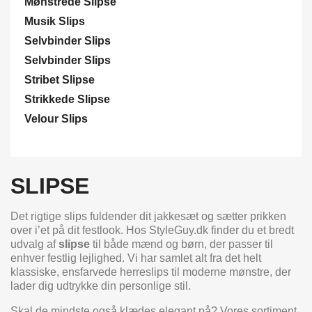
Mønstrede Slipse
Musik Slips
Selvbinder Slips
Selvbinder Slips
Stribet Slipse
Strikkede Slipse
Velour Slips
SLIPSE
Det rigtige slips fuldender dit jakkesæt og sætter prikken
over i’et på dit festlook. Hos StyleGuy.dk finder du et bredt
udvalg af
slipse
til både mænd og børn, der passer til
enhver festlig lejlighed. Vi har samlet alt fra det helt
klassiske, ensfarvede herreslips til moderne mønstre, der
lader dig udtrykke din personlige stil.
Skal de mindste også klædes elegant på? Vores sortiment