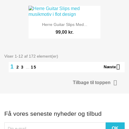
Herre Guitar Slips Med...
99,00 kr.
Viser 1-12 af 172 element(er)

1
Næste
2
3
…
15

Tilbage til toppen
Få vores seneste nyheder og tilbud