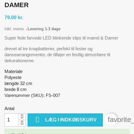
DAMER
79,00 kr.
Inkl. moms
Levering 1-3 dage
Super fede farvede LED blinkende slips til mænd & Damer
drevet af tre knapbatterier, perfekt til fester og
dansearrangementer, de tilføjer en festlig atmosfære til
dekorationerne.
Materiale
Polyeste
længde 32 cm
brede 8 cm
Varenummer (SKU): FS-007
Antal

favorite
LÆG I INDKØBSKURV